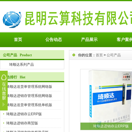
首页
公告动态
产品展示
客户案
公司产品 Product
你的位置：
首页
>
公司产品
琦顺达系列产品
点击排行 Hot
琦顺达送货单管理系统网络版
琦顺达进销存管理系统网络版
琦顺达送货单管理系统单机版
琦顺达进销存云ERP版
琦顺达进销存商贸版
琦顺达进销存云ERP版