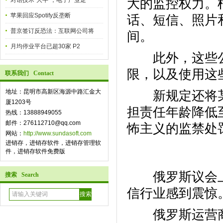
大的监控权力。
对话技术“大牛”，电子产业走
苹果回应Spotify反垄断
话、短信、照片
普京签订反恐法：互联网公司将
间。
月均停业平台已超30家 P2
此外，这些公
限，以及使用这
联系我们 Contact
地址：昆明市高新区海源中路汇金大
新规定还将某
厦1203号
担责任年龄降低
热线：13888949055
邮件：276112710@qq.com
怖主义的监禁处
网站：
http://www.sundasoft.com
进销存，进销存软件，进销存管理软
件，进销存软件免费版
俄罗斯议会上
搜索 Search
信行业感到震惊
俄罗斯运营商Meg