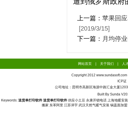
遭到俄罗斯政府
上一篇：
苹果回应
[2019/3/15]
下一篇：
月均停业
网站首页
|
关于我们
|
人
Copyright 2012
www.sundasoft.com
ICP
公司地址：昆明市高新区海源中路汇金大厦1203号 联系
Built By
Sunda V20
Keywords:
送货单打印软件
送货单打印软件
供应小土豆
永康开锁电话
上海地暖安装
搬家
东革阿里
江苏泽宇
武汉天然气暖气安装
锅盖面加盟