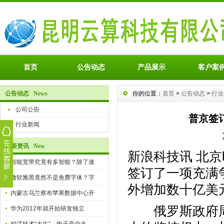
首页
公告动态
产品展示
客户案
公告动态 News
你的位置：
首页
>
公告动态
>
行业
公司公告
普京签
行业新闻
最新资讯 New
新浪科技讯 北
智能宽带究竟有多智能？除了速
签订了一项充满
微软雅黑竟然不是免费字体？字
外增加数十亿美
内蒙古乌兰察布苹果数据中心开
俄罗斯政府周
华为2012年就开始研发独立